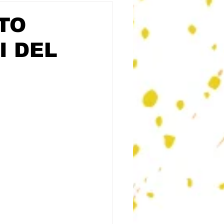
STO
I DEL