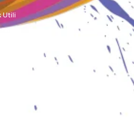
 Utili
V-ONLINE
volley
 Pratica
v Marche
 Marche
 e Salute Marche