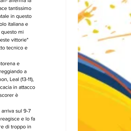
aff- afferma la 
iace tantissimo 
tale in questo 
lo italiana e 
r questo mi 
ste vittorie"
to tecnico e 
ntorena e 
areggiando a 
n, Leal (13-11), 
cacia in attacco 
 scorer è 
arriva sul 9-7 
reagisce e lo fa 
e di troppo in 