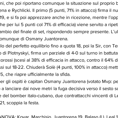
ni, che poi riportano comunque la situazione sul proprio b
na e Rychlicki. Il primo (5 punti, 71% in attacco) firma il 
-19, e si fa poi apprezzare anche in ricezione, mentre l’op
 per lui 5 punti col 71% di efficacia) viene servito a ripe
ambio del finale di set, rispondendo sempre presente. L’ul
 comunque di Osmany Juantorena.
filo del perfetto equilibrio fino a quota 18, poi la Sir, con T
o di Plotnyskyi, firma un parziale di 4-0 sul turno in battuta
orossi (scesi al 38% di efficacia in attacco, contro il 64% di
si sul 18-22. Chiuderà Solè (4 punti, 100% in attacco) mette
, che riapre ufficialmente la sfida.
per gli ospiti è capitan Osmany Juantorena (votato Mvp: per 
a lanciare dai nove metri la fuga decisiva verso il sesto s
 del bomber italo-cubano, due contrattacchi vincenti di L
1, scoppia la festa.
VA: Kovar, Marchisio, Juantorena 19, Balaso (L), Leal 16,