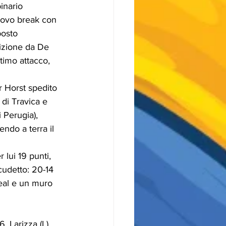
inario 
nuovo break con 
posto 
tizione da De 
timo attacco, 
er Horst spedito 
 di Travica e 
 Perugia), 
ndo a terra il 
lui 19 punti, 
cudetto: 20-14 
eal e un muro 
 Larizza (L) 