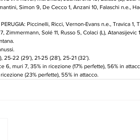
iamantini, Simon 9, De Cecco 1, Anzani 10, Falaschi n.e., Ha
UGIA: Piccinelli, Ricci, Vernon-Evans n.e., Travica 1, Te
 17, Zimmermann, Solé 11, Russo 5, Colaci (L), Atanasijevic 
ontana.
nussi.
 25-22 (29’), 21-25 (28’), 25-21 (32’).
 6, muri 7, 35% in ricezione (17% perfette), 56% in attacco.
 ricezione (23% perfette), 55% in attacco.