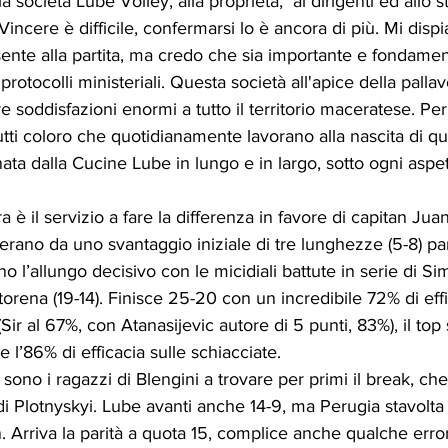
 società Lube Volley, alla proprietà,  ai dirigenti ed allo st
 Vincere è difficile, confermarsi lo è ancora di più. Mi disp
ente alla partita, ma credo che sia importante e fondamen
rotocolli ministeriali. Questa società all'apice della pallavo
e soddisfazioni enormi a tutto il territorio maceratese. Pe
utti coloro che quotidianamente lavorano alla nascita di que
ta dalla Cucine Lube in lungo e in largo, sotto ogni aspet
a è il servizio a fare la differenza in favore di capitan Jua
rano da uno svantaggio iniziale di tre lunghezze (5-8) p
o l’allungo decisivo con le micidiali battute in serie di Simo
orena (19-14). Finisce 25-20 con un incredibile 72% di effi
(Sir al 67%, con Atanasijevic autore di 5 punti, 83%), il top
e l’86% di efficacia sulle schiacciate.
ono i ragazzi di Blengini a trovare per primi il break, che 
i Plotnyskyi. Lube avanti anche 14-9, ma Perugia stavolta 
n. Arriva la parità a quota 15, complice anche qualche error