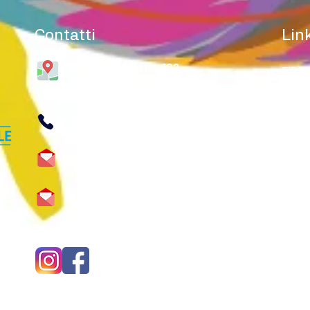
Contatti
Link
Via dell’Industria, 102
FIPA
62014, Corridonia
Feder
+39 0733979942
Guida
macerata@federvolley.it
Fipa
CONI
ct.macerata@pec.federvolley.i
t
Sport