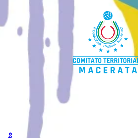
PIÙ SCUOLA
FIPAV Macerata
Comitato territoriale