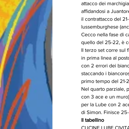
attacco dei marchigia
affidandosi a Juantore
il contrattacco del 21
lussemburghese (anche
Cecco nella fase di c
quello del 25-22, è
Il terzo set corre sul 
in prima linea al post
con 2 errori dei bianc
staccando i biancoros
primo tempo del 21-25
Nel quarto parziale, 
con 3 ace e un muro) 
per la Lube con 2 ace
di Simon. Finisce 25-2
Il tabellino
CUCINE LUBE CIVITANO