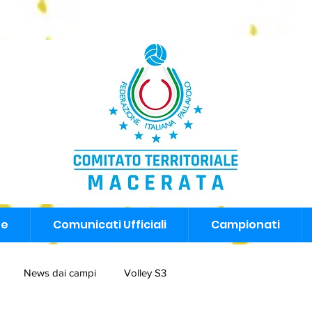
ne
ne
Comunicati Ufficiali
Comunicati Ufficiali
Campionati
Campionati
News dai campi
Volley S3