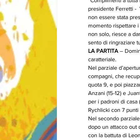
“Complimenti a tutta la
presidente Ferretti - 
non essere stata pres
momento rispettare i p
non solo, riesce a dar
sento di ringraziare t
LA PARTITA
 – Domina
caratteriale.
Nel parziale d’apertur
compagni, che recupe
quota 9, e poi piazzan
Anzani (15-12) e Juant
per i padroni di casa 
Rychlicki con 7 punti 
Nel secondo parziale s
dopo un attacco out d
con la battuta di Leo