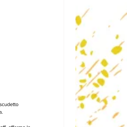
 scudetto 
a.