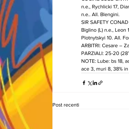
n.e., Rychlicki 17, D
n.e.. All. Blengini.
SIR SAFETY CONAD PER
Biglino (L) n.e., Leon
Plotnytskyi 10. All. F
ARBITRI: Cesare – Za
PARZIALI: 25-20 (28’),
NOTE: Lube: bs 18, ace
ace 3, muri 8, 38% in
Post recenti