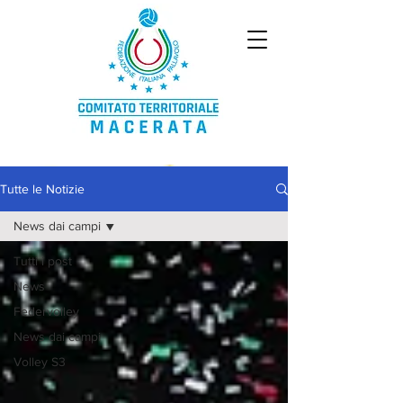
Tutte le Notizie
News dai campi
Tutti i post
News
Federvolley
News dai campi
Volley S3