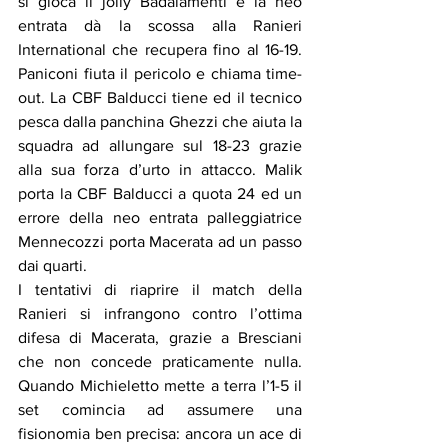
si gioca il jolly Badalamenti e la neo 
entrata dà la scossa alla Ranieri 
International che recupera fino al 16-19. 
Paniconi fiuta il pericolo e chiama time-
out. La CBF Balducci tiene ed il tecnico 
pesca dalla panchina Ghezzi che aiuta la 
squadra ad allungare sul 18-23 grazie 
alla sua forza d’urto in attacco. Malik 
porta la CBF Balducci a quota 24 ed un 
errore della neo entrata palleggiatrice 
Mennecozzi porta Macerata ad un passo 
dai quarti.
I tentativi di riaprire il match della 
Ranieri si infrangono contro l’ottima 
difesa di Macerata, grazie a Bresciani 
che non concede praticamente nulla. 
Quando Michieletto mette a terra l’1-5 il 
set comincia ad assumere una 
fisionomia ben precisa: ancora un ace di 