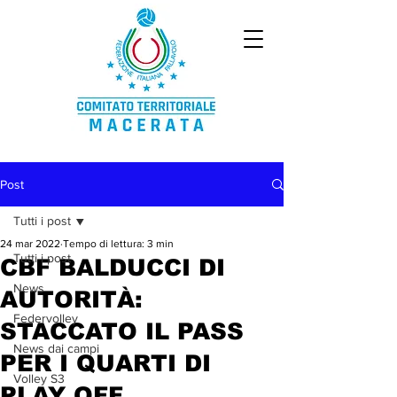
Post
Tutti i post
24 mar 2022
Tempo di lettura: 3 min
Tutti i post
CBF BALDUCCI DI
News
AUTORITÀ:
Federvolley
STACCATO IL PASS
News dai campi
PER I QUARTI DI
Volley S3
PLAY OFF